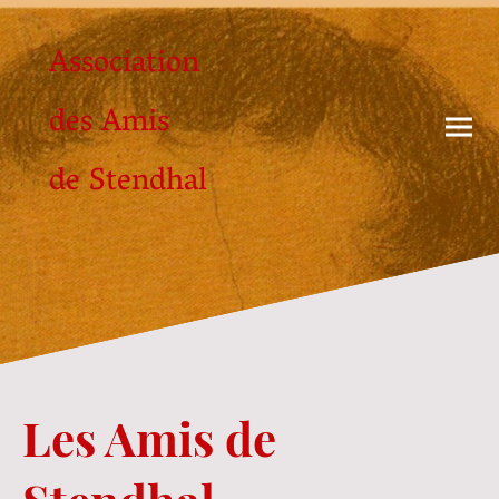
Association
des Amis
de Stendhal
Les Amis de