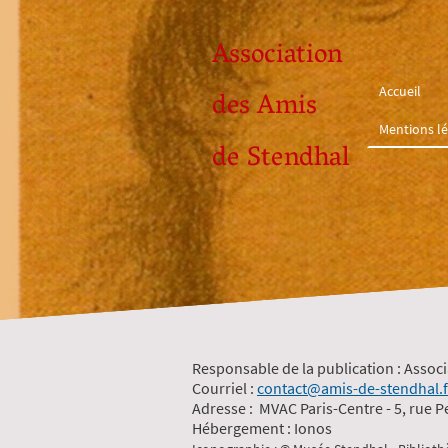
Association
Accueil
des Amis
Mentions lé
de Stendhal
Responsable de la publication : Assoc
Courriel :
contact@amis-de-stendhal.f
Adresse : MVAC Paris-Centre - 5, rue P
Hébergement : Ionos