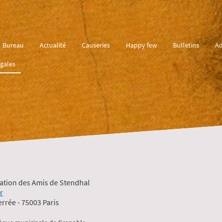
Bureau
Actualité
Causeries
Happy few
Bulletins
Ad
gales
iation des Amis de Stendhal
r
errée - 75003 Paris