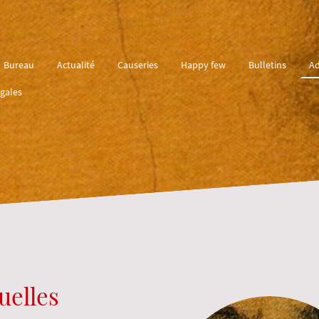
Bureau
Actualité
Causeries
Happy few
Bulletins
Ad
gales
uelles