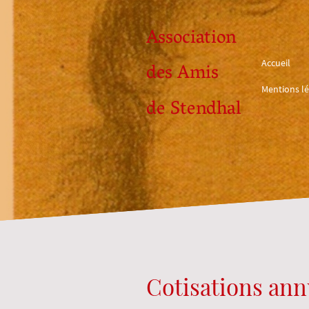
Association
Accueil
des Amis
Mentions lé
de Stendhal
Cotisations ann